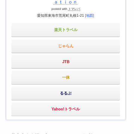
ａｔｉｏｎ
posted with
トマレバ
愛知県東海市荒尾町丸根1-21
[地図]
楽天トラベル
じゃらん
JTB
一休
るるぶ
Yahoo!トラベル