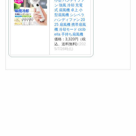
小型 ハンディファ
ン 強風 冷却 充電
式 扇風機 卓上 小
型扇風機 シシベラ
ハンディファン 20
25 扇風機 携帯扇風
機 冷却モード cicib
ella 手持ち扇風機
価格：3,320円（税
込、送料無料)
(202
5/7/26時点)