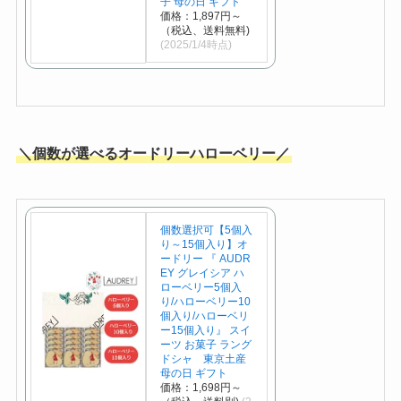
子 母の日 ギフト
価格：1,897円～
（税込、送料無料)
(2025/1/4時点)
＼個数が選べるオードリーハローベリー／
個数選択可【5個入
り～15個入り】オ
ードリー 『 AUDR
EY グレイシア ハ
ローベリー5個入
り/ハローベリー10
個入り/ハローベリ
ー15個入り』 スイ
ーツ お菓子 ラング
ドシャ 東京土産
母の日 ギフト
価格：1,698円～