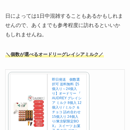
日によっては1日中混雑することもあるかもしれま
せんので、あくまでも参考程度に訪れるといいか
もしれませんね。
＼個数が選べるオードリーグレイシアミルク／
即日発送 個数選
択可 送料無料【5
個入り～24個入
り】オードリー 『
AUDREY グレイシ
ア ミルク 8個入 12
個入り / ミルク ＆
チョコ 詰め合わせ
15個入り 24個入
り/東京駅限定BO
X』 スイーツ お菓