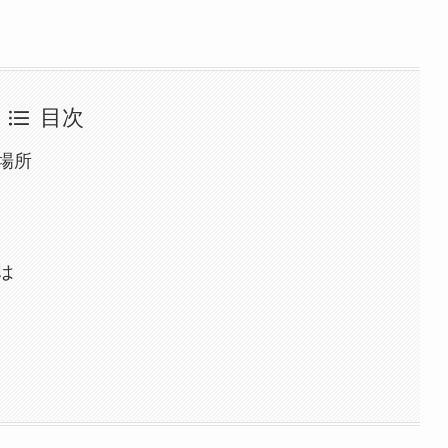
目次
場所
は