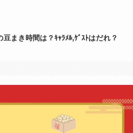
豆まき時間は？ｷｬﾗﾒﾙ,ｹﾞｽﾄはだれ？