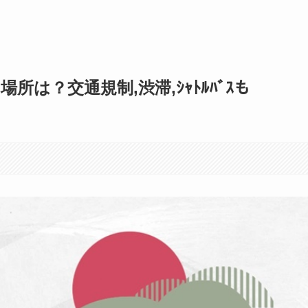
所は？交通規制,渋滞,ｼｬﾄﾙﾊﾞｽも