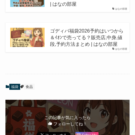
| はなの部屋
はなの部屋
ゴディバ福袋2026予約はいつから
＆ｲｵﾝで売ってる？販売店,中身,値
段,予約方法まとめ | はなの部屋
はなの部屋
福袋
食品
この記事が気に入ったら
フォローしてね！
Follow Me