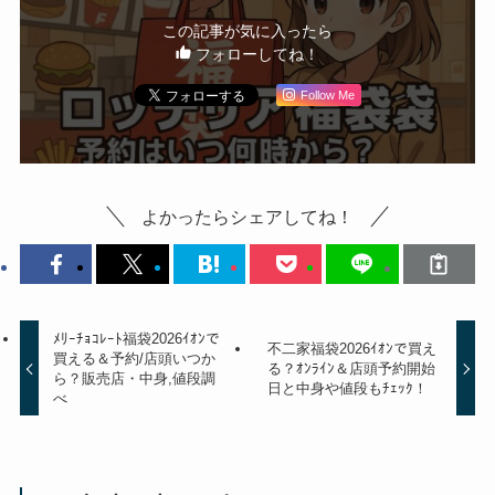
この記事が気に入ったら
フォローしてね！
Follow Me
よかったらシェアしてね！
ﾒﾘｰﾁｮｺﾚｰﾄ福袋2026ｲｵﾝで
不二家福袋2026ｲｵﾝで買え
買える＆予約/店頭いつか
る？ｵﾝﾗｲﾝ＆店頭予約開始
ら？販売店・中身,値段調
日と中身や値段もﾁｪｯｸ！
べ