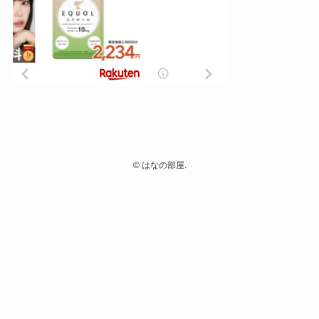
©
はなの部屋.