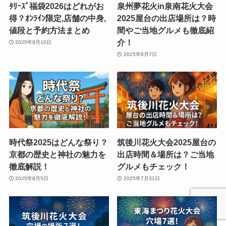
ﾀﾘｰｽﾞ福袋2026はどれがお
泉州夢花火in泉南花火大会
得？ｵﾝﾗｲﾝ限定,店舗の中身,
2025屋台の出店場所は？時
値段と予約方法まとめ
間やご当地グルメも徹底紹
介！
2025年9月10日
2025年8月7日
時代祭2025はどんな祭り？
筑後川花火大会2025屋台の
京都の歴史と神社の魅力を
出店時間＆場所は？ご当地
徹底解説！
グルメもチェック！
2025年8月5日
2025年7月31日