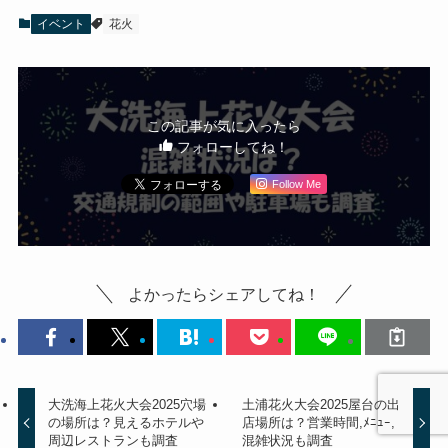
イベント
花火
この記事が気に入ったら
フォローしてね！
Follow Me
よかったらシェアしてね！
大洗海上花火大会2025穴場
土浦花火大会2025屋台の出
の場所は？見えるホテルや
店場所は？営業時間,ﾒﾆｭｰ,
周辺レストランも調査
混雑状況も調査