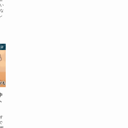
とい
んな
レ
福袋
中
か
す
で
情報