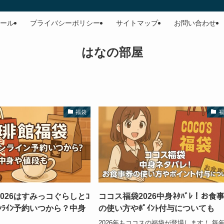
ール
プライバシーポリシー
サイトマップ
お問い合わせ
はなの部屋
福袋
026はすみっコぐらしとｺ
ココス福袋2026中身ﾈﾀﾊﾞﾚ！お食
ｵﾝﾗｲﾝ予約いつから？中身
の使い方やﾎﾟｲﾝﾄ付与についても
2026年もココスの福袋が登場します！ 毎