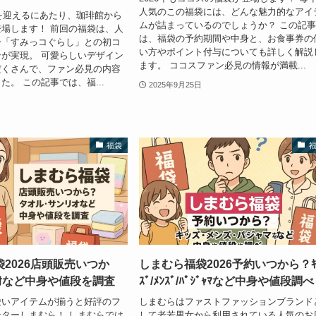
人気のこの福袋には、どんな魅力的なアイ
年を迎えるにあたり、珈琲館から
ムが詰まっているのでしょうか？ この記
場します！ 前回の福袋は、人
は、福袋の予約期間や中身と、お食事券の
ー「すみっコぐらし」との初コ
い方やポイント付与についても詳しく解説
が実現。 可愛らしいデザイン
ます。 ココスファン必見の情報が満載...
だくさんで、ファン必見の内容
た。 この記事では、福...
2025年9月25日
福袋
2026店頭販売いつか
しまむら福袋2026予約いつから？ｷ
ﾝﾘｵなど中身や値段を調査
ｽﾞ/ﾒﾝｽﾞ/ﾊﾟｼﾞｬﾏなど中身や値段調べ
愛いアイテムが揃うと好評のフ
しまむらはファストファッションブランド
ターしまむら！ しまむらでは
して老若男女から利用されている人気のお