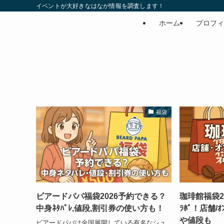
イベントが大好きなはなが情報を調査します！
ホーム
プロフィ
福袋
ビアードパパ福袋2026予約できる？
珈琲館福袋2
中身ﾈﾀﾊﾞﾚ,値段,割引券の使い方も！
ﾗﾎﾞ！店舗/
や値段も
ビアードパパは全国展開している有名なシュ