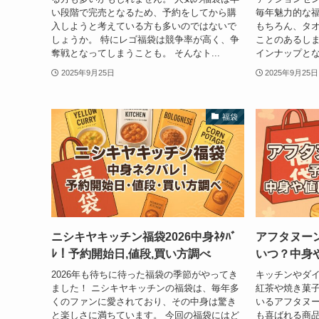
い段階で完売となるため、予約をしてから購
毎年魅力的な福
入しようと考えている方も多いのではないで
もちろん、タ
しょうか。 特にレゴ福袋は競争率が高く、争
ことのあるしま
奪戦となってしまうことも。 そんなト...
インナップとな
2025年9月25日
2025年9月25日
福袋
ニシキヤキッチン福袋2026中身ﾈﾀﾊﾞ
アフタヌーン
ﾚ！予約開始日,値段,買い方調べ
いつ？中身
2026年も待ちに待った福袋の季節がやってき
キッチンやダ
ました！ ニシキヤキッチンの福袋は、毎年多
紅茶や焼き菓
くのファンに愛されており、その中身は驚き
いるアフタヌー
と楽しさに満ちています。 今回の福袋にはど
も喜ばれる商