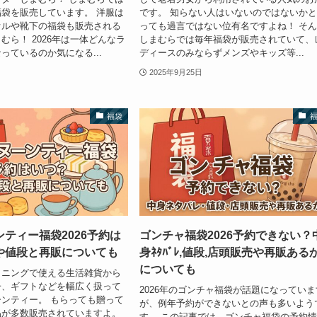
袋を販売しています。 洋服は
です。 知らない人はいないのではないか
オルや靴下の福袋も販売される
っても過言ではない位有名ですよね！ そ
むら！ 2026年は一体どんなラ
しまむらでは毎年福袋が販売されていて、
っているのか気になる...
ディースのみならずメンズやキッズ等...
2025年9月25日
福袋
ティー福袋2026予約は
ゴンチャ福袋2026予約できない？
や値段と再販についても
身ﾈﾀﾊﾞﾚ,値段,店頭販売や再販ある
についても
イニングで使える生活雑貨から
子、ギフトなどを幅広く扱って
2026年のゴンチャ福袋が話題になっていま
ンティー。 もらっても贈って
が、例年予約ができないとの声も多いよう
品が多数販売されていますよ。
す。 この記事では、ゴンチャ福袋の予約