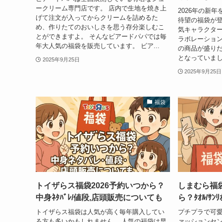
ークリーム専門店です。 店内で生地を焼き上
2026年の新
げて注文が入ってからクリームを詰めるた
待望の福袋が登
め、作りたてのおいしさを思う存分楽しむこ
気キャラクタ
とができますよ。 そんなビアードパパでは毎
ラボレーション
年大人気の福袋を販売しています。 ビア...
の商品が盛り
となっていまし
2025年9月25日
2025年9月25日
福袋
トイザらス福袋2026予約いつから？
しまむら福袋
中身ﾈﾀﾊﾞﾚ/値段,店頭販売についても
ら？ﾀｵﾙ/ｻ
トイザらス福袋は人気が高く毎年購入してい
プチプラで可
る方も多いかもしれません。 人気の福袋は早
ァッションセン