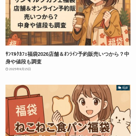
ｻﾝﾏﾙｸｶﾌｪ福袋2026店舗＆ｵﾝﾗｲﾝ予約販売いつから？中
身や値段も調査
2025年9月15日
福袋