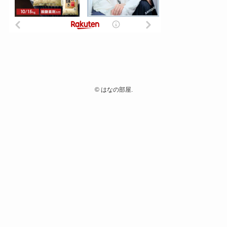
©
はなの部屋.