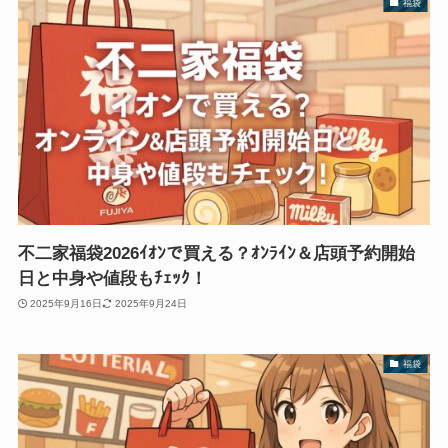
福袋
不二家福袋2026ｲｵﾝで買える？ｵﾝﾗｲﾝ＆店頭予約開始
日と中身や値段もﾁｪｯｸ！
2025年9月16日
2025年9月24日
福袋