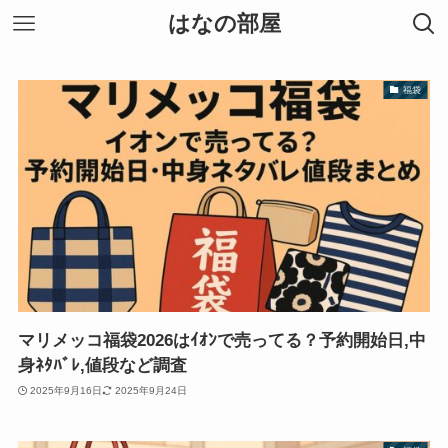
はなの部屋
福袋
マリメッコ福袋2026はｲｵﾝで売ってる？予約開始日,中
身ﾈﾀﾊﾞﾚ,値段など調査
2025年9月16日
2025年9月24日