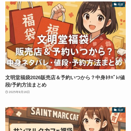
福袋
文明堂福袋2026販売店＆予約いつから？中身ﾈﾀﾊﾞﾚ/値
段/予約方法まとめ
2025年9月16日
福袋