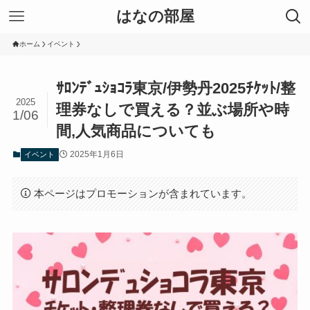
はなの部屋
ホーム
イベント
ｻﾛﾝﾃﾞｭｼｮｺﾗ東京/伊勢丹2025ﾁｹｯﾄ/整
2025
理券なしで買える？並ぶ場所や時
1/06
間,人気商品についても
2025年1月6日
イベント
本ページはプロモーションが含まれています。