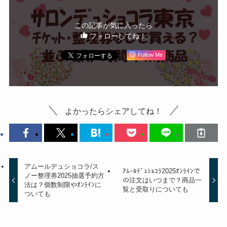
この記事が気に入ったら
フォローしてね！
Follow Me
よかったらシェアしてね！
アムールデュショコラ/ス
ｱﾑｰﾙﾃﾞｭｼｮｺﾗ2025ｵﾝﾗｲﾝで
ノー整理券2025抽選予約方
の注文はいつまで？商品一
法は？個数制限やｵﾝﾗｲﾝに
覧と受取りについても
ついても