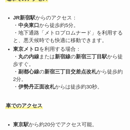
JR新宿駅
からのアクセス：
・
中央東口
から徒歩約5分。
・地下通路「メトロプロムナード」を利用する
と、悪天候時でも快適に移動できます。
東京メトロ
を利用する場合：
・
丸の内線
または
新宿線
の
新宿三丁目駅
から徒
歩すぐ。
・
副都心線
の
新宿三丁目交差点改札
から徒歩約
2分。
・
伊勢丹正面改札
からは徒歩約30秒。
車でのアクセス
東京駅
から約20分でアクセス可能。