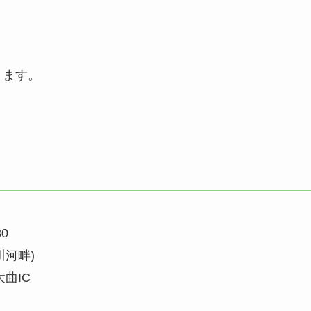
きます。
30
河畔)
曲IC