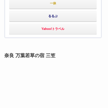
一休
るるぶ
Yahoo!トラベル
奈良 万葉若草の宿 三笠